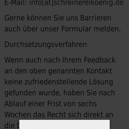
E-Mail:
info[at]schreinereikoenig.de
Gerne können Sie uns Barrieren
auch über unser Formular melden.
Durchsetzungsverfahren
Wenn auch nach Ihrem Feedback
an den oben genannten Kontakt
keine zufriedenstellende Lösung
gefunden wurde, haben Sie nach
Ablauf einer Frist von sechs
Wochen das Recht sich direkt an
die Durchsetzungs- und