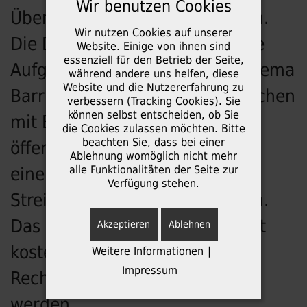
Wir benutzen Cookies
Überwachungsstelle zu wenden.
Wir nutzen Cookies auf unserer
Die Durchsetzungsstelle hat die
Website. Einige von ihnen sind
essenziell für den Betrieb der Seite,
Aufgabe, bei Konflikten zum Thema
während andere uns helfen, diese
Website und die Nutzererfahrung zu
Barrierefreiheit zwischen Menschen
verbessern (Tracking Cookies). Sie
können selbst entscheiden, ob Sie
mit Behinderungen und
die Cookies zulassen möchten. Bitte
beachten Sie, dass bei einer
öffentlichen Stellen des Landes
Ablehnung womöglich nicht mehr
alle Funktionalitäten der Seite zur
eine außergerichtliche
Verfügung stehen.
Streitbeilegung zu unterstützen.
Das Durchsetzungsverfahren ist
Akzeptieren
Ablehnen
kostenlos. Es muss kein
Weitere Informationen
|
Impressum
Rechtsbeistand eingeschaltet
werden.